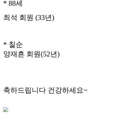
* 88세
최석 회원 (33년)
* 칠순
양재흔 회원(52년)
축하드립니다 건강하세요~