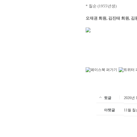
* 칠순 (1955년생)
오재권 회원, 김진태 회원, 김
윗글
2026
아랫글
11월 