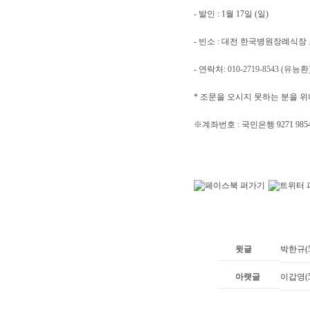
- 발인 : 1월 17일 (일)
- 빈소 : 대전 한국병원장례식장
- 연락처:
010-2719-8543 (유능환
* 조문을 오시지 못하는 분을 
※계좌번호 : 국민은행
9271 98
윗글
박한규(5
아랫글
이갑영(