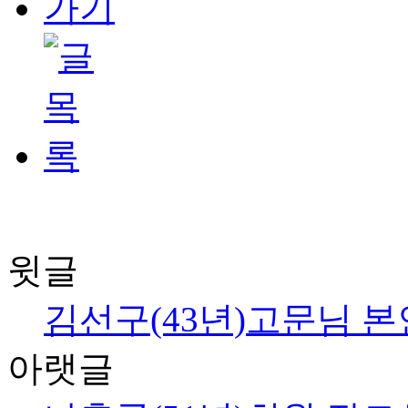
윗글
김선구(43년)고문님 본인
아랫글