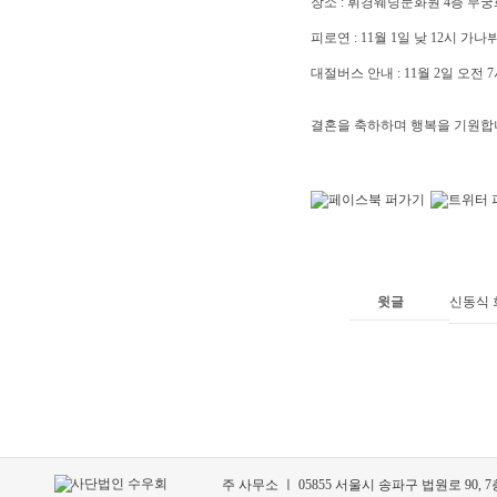
장소 : 휘경웨딩문화원 4층 무궁
피로연 : 11월 1일 낮 12시 가나뷔
대절버스 안내 : 11월 2일 오전
결혼을 축하하며 행복을 기원합
윗글
신동식 
주 사무소 ㅣ 05855 서울시 송파구 법원로 90, 7층 70