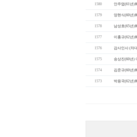
1580
안주엽(61년)회
1579
양현식(60년)회
1578
남성호(65년)회
1577
이홍규(62년)회
1576
감사인사 (차대
1575
송상진(60년) 이
1574
김준규(60년)회
1573
박용국(62년)회