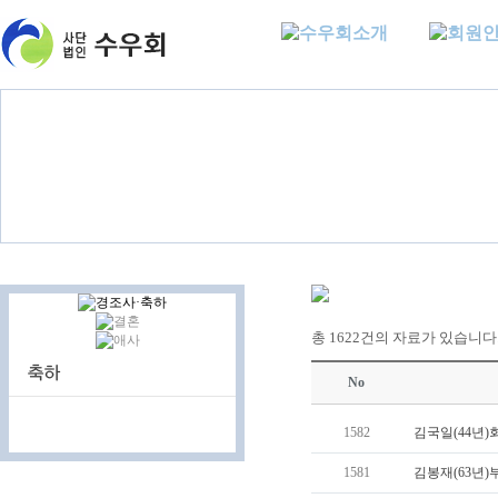
총 1622건의 자료가 있습니다. (
No
1582
김국일(44년)회
1581
김봉재(63년)부